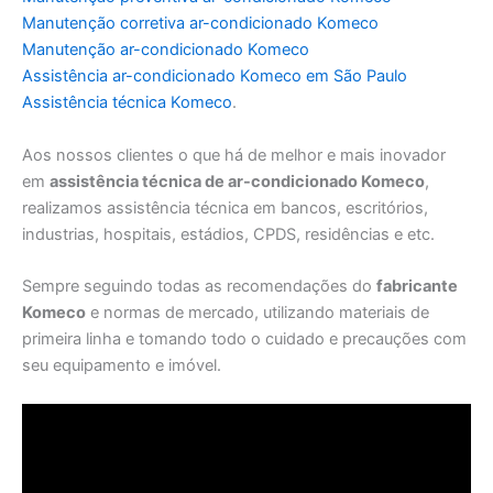
Manutenção corretiva ar-condicionado Komeco
Manutenção ar-condicionado Komeco
Assistência ar-condicionado Komeco em São Paulo
Assistência técnica Komeco
.
Aos nossos clientes o que há de melhor e mais inovador
em
assistência técnica de ar-condicionado Komeco
,
realizamos assistência técnica em bancos, escritórios,
industrias, hospitais, estádios, CPDS, residências e etc.
Sempre seguindo todas as recomendações do
fabricante
Komeco
e normas de mercado, utilizando materiais de
primeira linha e tomando todo o cuidado e precauções com
seu equipamento e imóvel.