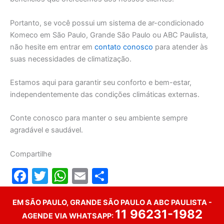
Portanto, se você possui um sistema de ar-condicionado
Komeco em São Paulo, Grande São Paulo ou ABC Paulista,
não hesite em entrar em
contato conosco
para atender às
suas necessidades de climatização.
Estamos aqui para garantir seu conforto e bem-estar,
independentemente das condições climáticas externas.
Conte conosco para manter o seu ambiente sempre
agradável e saudável.
Compartilhe
F
T
W
E
S
a
w
h
m
h
EM SÃO PAULO, GRANDE SÃO PAULO A ABC PAULISTA -
c
itt
at
ai
ar
11 96231-1982
AGENDE VIA WHATSAPP:
e
er
s
l
e