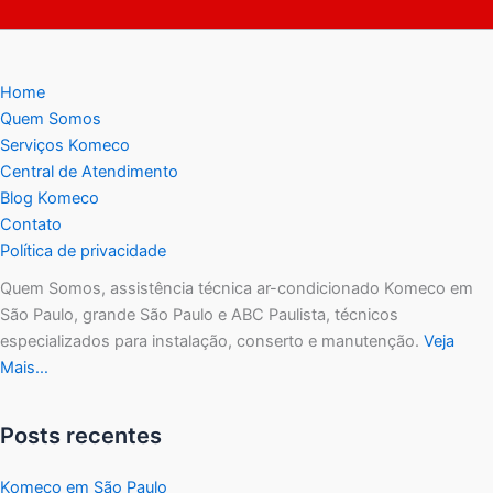
b
A
o
p
Home
o
p
Quem Somos
k
Serviços Komeco
Central de Atendimento
Blog Komeco
Contato
Política de privacidade
Quem Somos, assistência técnica ar-condicionado Komeco em
São Paulo, grande São Paulo e ABC Paulista, técnicos
especializados para instalação, conserto e manutenção.
Veja
Mais…
Posts recentes
Komeco em São Paulo