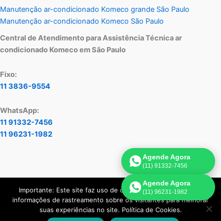
Manutenção ar-condicionado Komeco grande São Paulo
Manutenção ar-condicionado Komeco São Paulo
Central de Atendimento para Assistência Técnica ar
condicionado Komeco em São Paulo
Fixo:
11 3836-9554
WhatsApp:
11 91332-7456
11 96231-1982
Agende Agora
(11) 91332-7456
Agende Agora
Importante: Este site faz uso de cookies que podem conter
(11) 96231-1982
Copyright © 2026 Assistência Técnica Ar-Condicionado Komeco
informações de rastreamento sobre os visitantes para melhorar
| Criado por
Visão de Mercado
.
suas experiências no site. Política de Cookies.