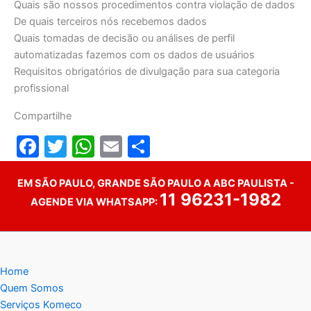
Quais são nossos procedimentos contra violação de dados
De quais terceiros nós recebemos dados
Quais tomadas de decisão ou análises de perfil
automatizadas fazemos com os dados de usuários
Requisitos obrigatórios de divulgação para sua categoria
profissional
Compartilhe
F
T
W
E
S
a
w
h
m
h
EM SÃO PAULO, GRANDE SÃO PAULO A ABC PAULISTA -
c
itt
at
ai
ar
11 96231-1982
AGENDE VIA WHATSAPP:
e
er
s
l
e
b
A
o
p
Home
o
p
Quem Somos
k
Serviços Komeco