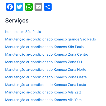
k
F
T
W
E
S
a
w
h
m
h
Serviços
c
itt
at
ai
ar
e
er
s
l
e
Komeco em São Paulo
b
A
Manutenção ar-condicionado Komeco grande São Paulo
o
p
Manutenção ar-condicionado Komeco São Paulo
o
p
Manutenção ar-condicionado Komeco Zona Centro
k
Manutenção ar-condicionado Komeco Zona Sul
Manutenção ar-condicionado Komeco Zona Norte
Manutenção ar-condicionado Komeco Zona Oeste
Manutenção ar-condicionado Komeco Zona Leste
Manutenção ar-condicionado Komeco Vila Zatt
Manutenção ar-condicionado Komeco Vila Yara