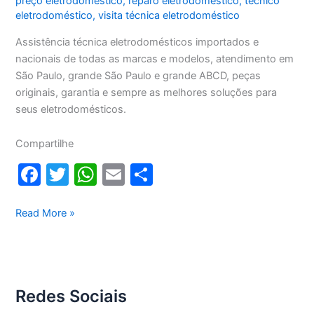
preço eletrodoméstico
,
reparo eletrodoméstico
,
técnico
eletrodoméstico
,
visita técnica eletrodoméstico
Assistência técnica eletrodomésticos importados e
nacionais de todas as marcas e modelos, atendimento em
São Paulo, grande São Paulo e grande ABCD, peças
originais, garantia e sempre as melhores soluções para
seus eletrodomésticos.
Compartilhe
F
T
W
E
S
a
w
h
m
h
c
itt
at
ai
ar
Assistência
Read More »
técnica
e
er
s
l
e
eletrodomésticos
b
A
o
p
Redes Sociais
o
p