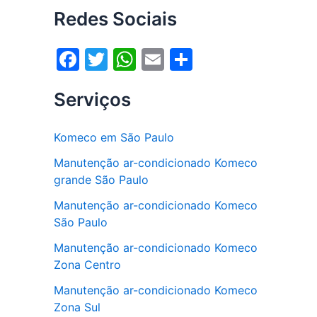
Redes Sociais
F
T
W
E
S
a
w
h
m
h
Serviços
c
itt
at
ai
ar
e
er
s
l
e
Komeco em São Paulo
b
A
Manutenção ar-condicionado Komeco
o
p
grande São Paulo
o
p
Manutenção ar-condicionado Komeco
k
São Paulo
Manutenção ar-condicionado Komeco
Zona Centro
Manutenção ar-condicionado Komeco
Zona Sul