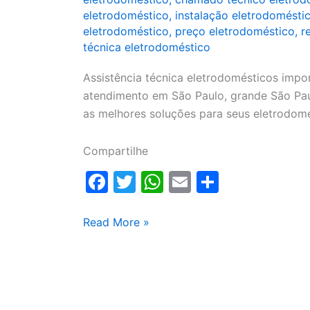
eletrodoméstico
,
instalação eletrodomésti
eletrodoméstico
,
preço eletrodoméstico
,
r
técnica eletrodoméstico
Assistência técnica eletrodomésticos impo
atendimento em São Paulo, grande São Pau
as melhores soluções para seus eletrodomé
Compartilhe
F
T
W
E
S
a
w
h
m
h
c
itt
at
ai
ar
Assistência
Read More »
técnica
e
er
s
l
e
eletrodomésticos
b
A
o
p