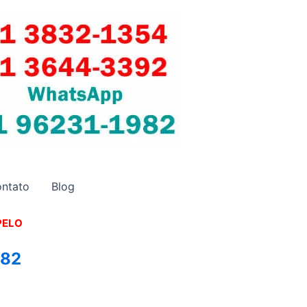
ntato
Blog
PELO
982