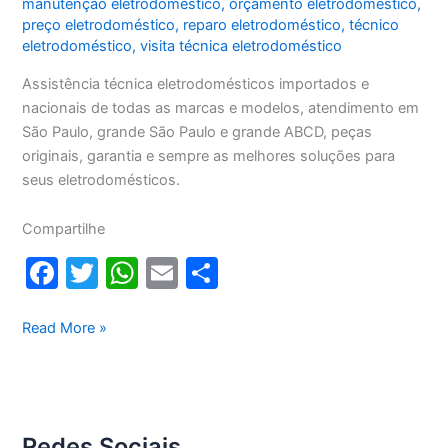
manutenção eletrodoméstico
,
orçamento eletrodoméstico
,
preço eletrodoméstico
,
reparo eletrodoméstico
,
técnico
eletrodoméstico
,
visita técnica eletrodoméstico
Assistência técnica eletrodomésticos importados e
nacionais de todas as marcas e modelos, atendimento em
São Paulo, grande São Paulo e grande ABCD, peças
originais, garantia e sempre as melhores soluções para
seus eletrodomésticos.
Compartilhe
F
T
W
E
S
a
w
h
m
h
c
itt
at
ai
ar
Assistência
Read More »
técnica
e
er
s
l
e
eletrodomésticos
b
A
o
p
Redes Sociais