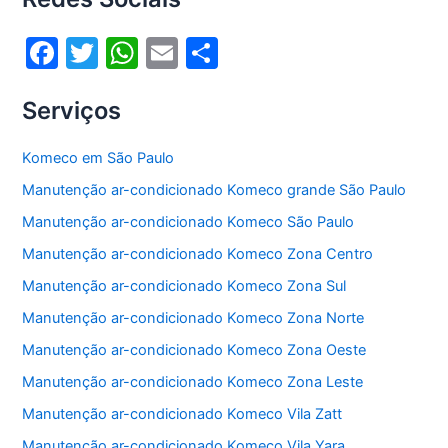
o
p
k
F
T
W
E
S
a
w
h
m
h
Serviços
c
itt
at
ai
ar
e
er
s
l
e
Komeco em São Paulo
b
A
Manutenção ar-condicionado Komeco grande São Paulo
o
p
Manutenção ar-condicionado Komeco São Paulo
o
p
Manutenção ar-condicionado Komeco Zona Centro
k
Manutenção ar-condicionado Komeco Zona Sul
Manutenção ar-condicionado Komeco Zona Norte
Manutenção ar-condicionado Komeco Zona Oeste
Manutenção ar-condicionado Komeco Zona Leste
Manutenção ar-condicionado Komeco Vila Zatt
Manutenção ar-condicionado Komeco Vila Yara