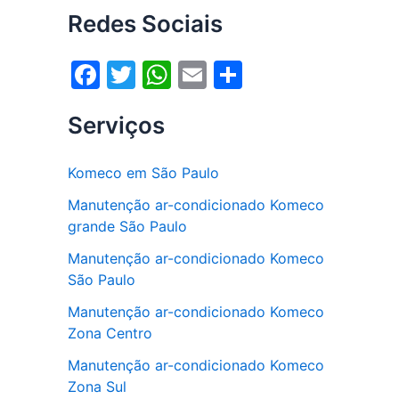
Redes Sociais
F
T
W
E
S
a
w
h
m
h
Serviços
c
itt
at
ai
ar
e
er
s
l
e
Komeco em São Paulo
b
A
Manutenção ar-condicionado Komeco
o
p
grande São Paulo
o
p
Manutenção ar-condicionado Komeco
k
São Paulo
Manutenção ar-condicionado Komeco
Zona Centro
Manutenção ar-condicionado Komeco
Zona Sul