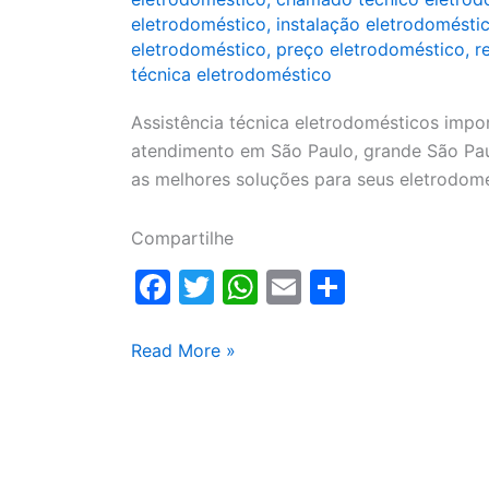
eletrodoméstico
,
instalação eletrodomésti
eletrodoméstico
,
preço eletrodoméstico
,
r
técnica eletrodoméstico
Assistência técnica eletrodomésticos impo
atendimento em São Paulo, grande São Pau
as melhores soluções para seus eletrodomé
Compartilhe
F
T
W
E
S
a
w
h
m
h
c
itt
at
ai
ar
Assistência
Read More »
técnica
e
er
s
l
e
eletrodomésticos
b
A
o
p