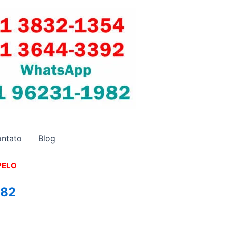
ntato
Blog
PELO
982