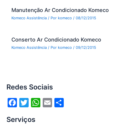
Manutenção Ar Condicionado Komeco
Komeco Assistência
/ Por
komeco
/
08/12/2015
Conserto Ar Condicionado Komeco
Komeco Assistência
/ Por
komeco
/
09/12/2015
Redes Sociais
F
T
W
E
S
a
w
h
m
h
Serviços
c
itt
at
ai
ar
e
er
s
l
e