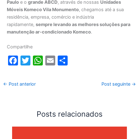
Paulo
e o
grande ABCD
, através de nossas
Unidades
Móveis Komeco Vila Monumento
, chegamos até a sua
residência, empresa, comércio e indústria
rapidamente,
sempre levando as melhores soluções para
manutenção ar-condicionado Komeco
.
Compartilhe
F
T
W
E
S
a
w
h
m
h
c
itt
at
ai
ar
←
Post anterior
Post seguinte
→
e
er
s
l
e
b
A
o
p
Posts relacionados
o
p
k