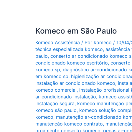
Komeco em São Paulo
Komeco Assistência
/ Por
komeco
/
10/04
técnica especializada komeco
,
assistência
paulo
,
conserto ar condicionado komeco s
condicionado komeco escritório
,
conserto
komeco sp
,
diagnóstico ar-condicionado 
em komeco sp
,
higienização ar condicion
instalação ar condicionado komeco
,
instal
komeco comercial
,
instalação profissiona
ar-condicionado instalação
,
komeco assist
instalação segura
,
komeco manutenção per
komeco são paulo
,
komeco solução comple
komeco
,
manutenção ar-condicionado ko
manutenção komeco contrato
,
manutenção
orçamento conserto komeco
,
peças ar-co