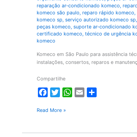
reparação ar-condicionado komeco
,
repar
komeco são paulo
,
reparo rápido komeco
,
komeco sp
,
serviço autorizado komeco sp
peças komeco
,
suporte ar-condicionado 
certificado komeco
,
técnico de urgência 
komeco
Komeco em São Paulo para assistência técn
instalações, consertos, reparos e manute
Compartilhe
F
T
W
E
S
a
w
h
m
h
c
itt
at
ai
ar
Komeco
Read More »
em
e
er
s
l
e
São
b
A
Paulo