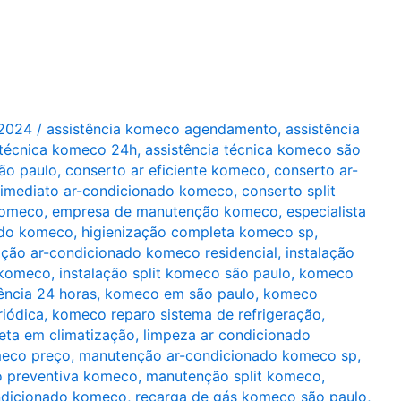
/2024
/
assistência komeco agendamento
,
assistência
 técnica komeco 24h
,
assistência técnica komeco são
ão paulo
,
conserto ar eficiente komeco
,
conserto ar-
 imediato ar-condicionado komeco
,
conserto split
komeco
,
empresa de manutenção komeco
,
especialista
ado komeco
,
higienização completa komeco sp
,
ação ar-condicionado komeco residencial
,
instalação
l komeco
,
instalação split komeco são paulo
,
komeco
ência 24 horas
,
komeco em são paulo
,
komeco
iódica
,
komeco reparo sistema de refrigeração
,
ta em climatização
,
limpeza ar condicionado
meco preço
,
manutenção ar-condicionado komeco sp
,
 preventiva komeco
,
manutenção split komeco
,
ndicionado komeco
,
recarga de gás komeco são paulo
,