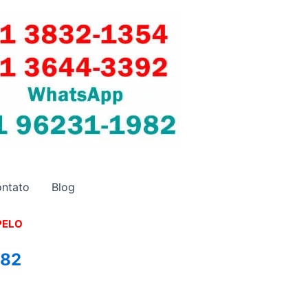
ntato
Blog
PELO
982