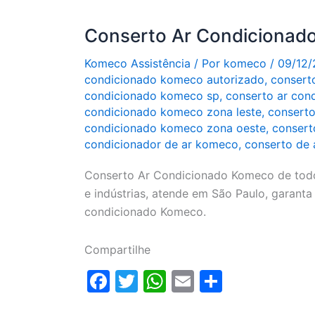
o
p
o
p
Conserto Ar Condicionad
k
Komeco Assistência
/ Por
komeco
/
09/12/
condicionado komeco autorizado
,
consert
condicionado komeco sp
,
conserto ar con
condicionado komeco zona leste
,
conserto
condicionado komeco zona oeste
,
consert
condicionador de ar komeco
,
conserto de
Conserto Ar Condicionado Komeco de todo
e indústrias, atende em São Paulo, garanta
condicionado Komeco.
Compartilhe
F
T
W
E
S
a
w
h
m
h