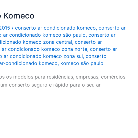
o Komeco
2015
/
conserto ar condicionado komeco
,
conserto ar
o ar condicionado komeco são paulo
,
conserto ar
dicionado komeco zona central
,
conserto ar
 ar condicionado komeco zona norte
,
conserto ar
o ar condicionado komeco zona sul
,
conserto
 ar-condicionado komeco
,
komeco são paulo
s os modelos para residências, empresas, comércios
 um conserto seguro e rápido para o seu ar