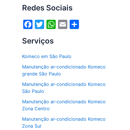
Redes Sociais
F
T
W
E
S
a
w
h
m
h
Serviços
c
itt
at
ai
ar
e
er
s
l
e
Komeco em São Paulo
b
A
Manutenção ar-condicionado Komeco
o
p
grande São Paulo
o
p
Manutenção ar-condicionado Komeco
k
São Paulo
Manutenção ar-condicionado Komeco
Zona Centro
Manutenção ar-condicionado Komeco
Zona Sul