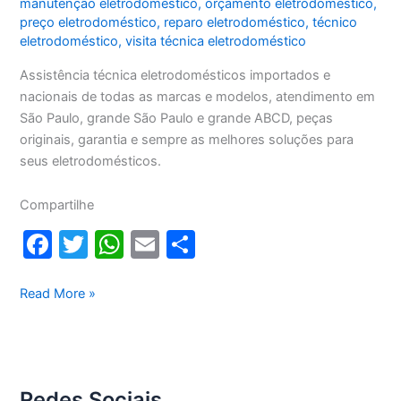
manutenção eletrodoméstico
,
orçamento eletrodoméstico
,
preço eletrodoméstico
,
reparo eletrodoméstico
,
técnico
eletrodoméstico
,
visita técnica eletrodoméstico
Assistência técnica eletrodomésticos importados e
nacionais de todas as marcas e modelos, atendimento em
São Paulo, grande São Paulo e grande ABCD, peças
originais, garantia e sempre as melhores soluções para
seus eletrodomésticos.
Compartilhe
F
T
W
E
S
a
w
h
m
h
c
itt
at
ai
ar
Assistência
Read More »
técnica
e
er
s
l
e
eletrodomésticos
b
A
o
p
Redes Sociais