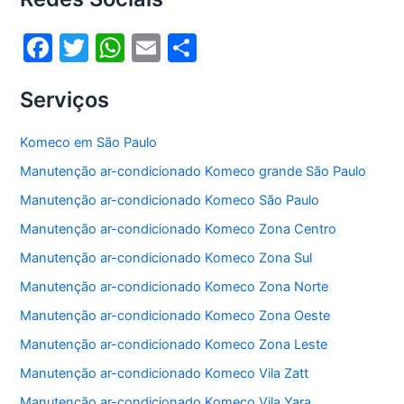
o
p
k
F
T
W
E
S
a
w
h
m
h
Serviços
c
itt
at
ai
ar
e
er
s
l
e
Komeco em São Paulo
b
A
Manutenção ar-condicionado Komeco grande São Paulo
o
p
Manutenção ar-condicionado Komeco São Paulo
o
p
Manutenção ar-condicionado Komeco Zona Centro
k
Manutenção ar-condicionado Komeco Zona Sul
Manutenção ar-condicionado Komeco Zona Norte
Manutenção ar-condicionado Komeco Zona Oeste
Manutenção ar-condicionado Komeco Zona Leste
Manutenção ar-condicionado Komeco Vila Zatt
Manutenção ar-condicionado Komeco Vila Yara