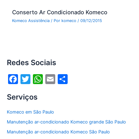
Conserto Ar Condicionado Komeco
Komeco Assistência
/ Por
komeco
/
09/12/2015
Redes Sociais
F
T
W
E
S
a
w
h
m
h
Serviços
c
itt
at
ai
ar
e
er
s
l
e
Komeco em São Paulo
b
A
Manutenção ar-condicionado Komeco grande São Paulo
o
p
Manutenção ar-condicionado Komeco São Paulo
o
p