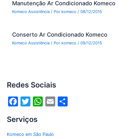
Manutenção Ar Condicionado Komeco
Komeco Assistência
/ Por
komeco
/
08/12/2015
Conserto Ar Condicionado Komeco
Komeco Assistência
/ Por
komeco
/
09/12/2015
Redes Sociais
F
T
W
E
S
a
w
h
m
h
Serviços
c
itt
at
ai
ar
e
er
s
l
e
Komeco em São Paulo