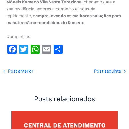
Móveis Komeco Vila Santa Terezinha
, chegamos até a
sua residência, empresa, comércio e indústria
rapidamente,
sempre levando as melhores soluções para
manutenção ar-condicionado Komeco
.
Compartilhe
F
T
W
E
S
a
w
h
m
h
c
itt
at
ai
ar
←
Post anterior
Post seguinte
→
e
er
s
l
e
b
A
o
p
Posts relacionados
o
p
k