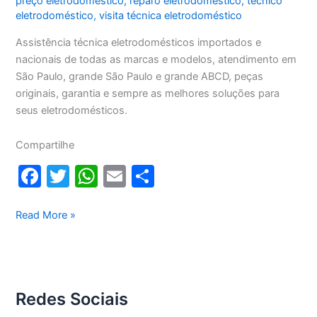
preço eletrodoméstico
,
reparo eletrodoméstico
,
técnico
eletrodoméstico
,
visita técnica eletrodoméstico
Assistência técnica eletrodomésticos importados e
nacionais de todas as marcas e modelos, atendimento em
São Paulo, grande São Paulo e grande ABCD, peças
originais, garantia e sempre as melhores soluções para
seus eletrodomésticos.
Compartilhe
F
T
W
E
S
a
w
h
m
h
c
itt
at
ai
ar
Assistência
Read More »
técnica
e
er
s
l
e
eletrodomésticos
b
A
o
p
Redes Sociais
o
p