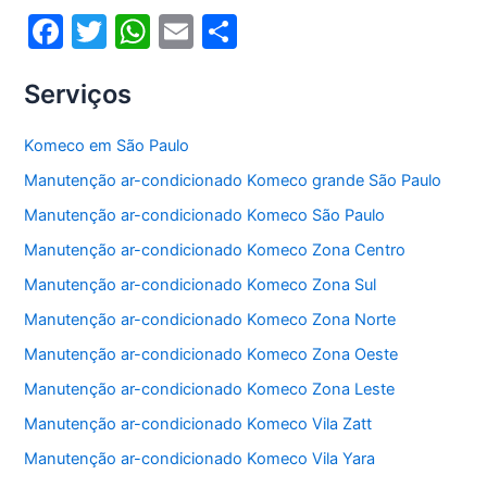
k
F
T
W
E
S
a
w
h
m
h
Serviços
c
itt
at
ai
ar
e
er
s
l
e
Komeco em São Paulo
b
A
Manutenção ar-condicionado Komeco grande São Paulo
o
p
Manutenção ar-condicionado Komeco São Paulo
o
p
Manutenção ar-condicionado Komeco Zona Centro
k
Manutenção ar-condicionado Komeco Zona Sul
Manutenção ar-condicionado Komeco Zona Norte
Manutenção ar-condicionado Komeco Zona Oeste
Manutenção ar-condicionado Komeco Zona Leste
Manutenção ar-condicionado Komeco Vila Zatt
Manutenção ar-condicionado Komeco Vila Yara