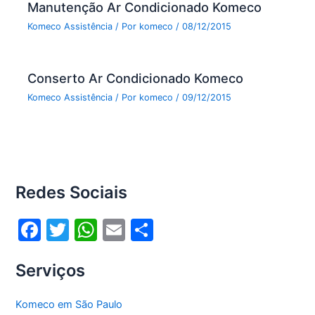
Manutenção Ar Condicionado Komeco
Komeco Assistência
/ Por
komeco
/
08/12/2015
Conserto Ar Condicionado Komeco
Komeco Assistência
/ Por
komeco
/
09/12/2015
Redes Sociais
F
T
W
E
S
a
w
h
m
h
Serviços
c
itt
at
ai
ar
e
er
s
l
e
Komeco em São Paulo