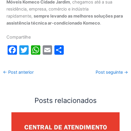
Móveis Komeco Cidade Jardim
, chegamos até a sua
residência, empresa, comércio e indústria
rapidamente,
sempre levando as melhores soluções para
assistência técnica ar-condicionado Komeco
.
Compartilhe
F
T
W
E
S
a
w
h
m
h
c
itt
at
ai
ar
←
Post anterior
Post seguinte
→
e
er
s
l
e
b
A
o
p
Posts relacionados
o
p
k