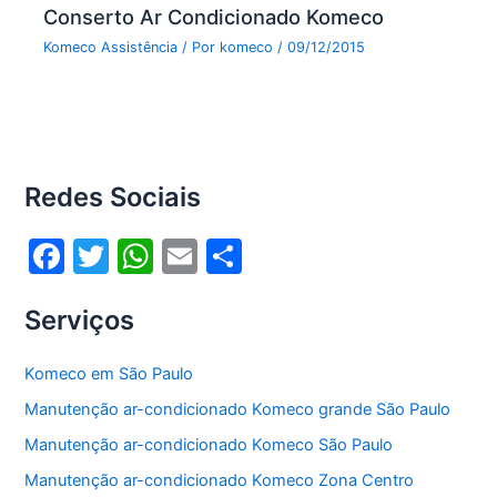
Conserto Ar Condicionado Komeco
Komeco Assistência
/ Por
komeco
/
09/12/2015
Redes Sociais
F
T
W
E
S
a
w
h
m
h
Serviços
c
itt
at
ai
ar
e
er
s
l
e
Komeco em São Paulo
b
A
Manutenção ar-condicionado Komeco grande São Paulo
o
p
Manutenção ar-condicionado Komeco São Paulo
o
p
Manutenção ar-condicionado Komeco Zona Centro