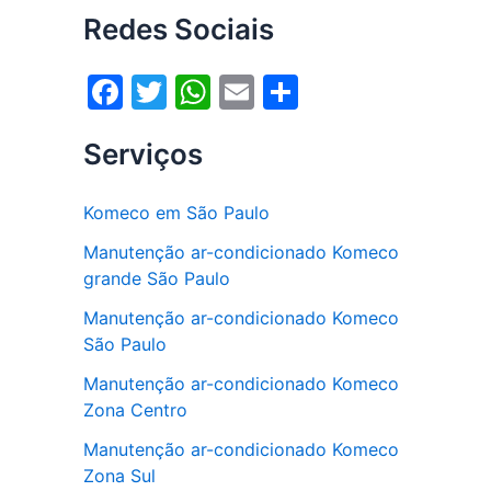
Redes Sociais
F
T
W
E
S
a
w
h
m
h
Serviços
c
itt
at
ai
ar
e
er
s
l
e
Komeco em São Paulo
b
A
Manutenção ar-condicionado Komeco
o
p
grande São Paulo
o
p
Manutenção ar-condicionado Komeco
k
São Paulo
Manutenção ar-condicionado Komeco
Zona Centro
Manutenção ar-condicionado Komeco
Zona Sul