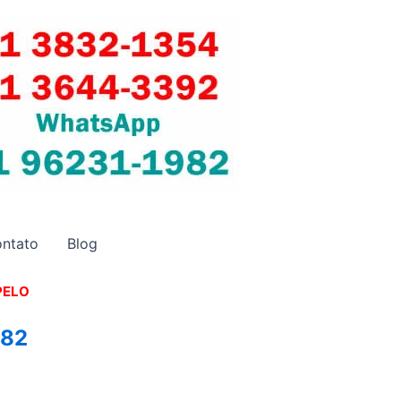
ntato
Blog
PELO
982