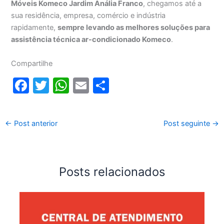
Móveis Komeco Jardim Anália Franco
, chegamos até a
sua residência, empresa, comércio e indústria
rapidamente,
sempre levando as melhores soluções para
assistência técnica ar-condicionado Komeco
.
Compartilhe
F
T
W
E
S
a
w
h
m
h
c
itt
at
ai
ar
←
Post anterior
Post seguinte
→
e
er
s
l
e
b
A
o
p
Posts relacionados
o
p
k