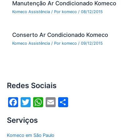
Manutenção Ar Condicionado Komeco
Komeco Assistência
/ Por
komeco
/
08/12/2015
Conserto Ar Condicionado Komeco
Komeco Assistência
/ Por
komeco
/
09/12/2015
Redes Sociais
F
T
W
E
S
a
w
h
m
h
Serviços
c
itt
at
ai
ar
e
er
s
l
e
Komeco em São Paulo