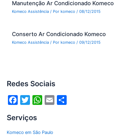
Manutenção Ar Condicionado Komeco
Komeco Assistência
/ Por
komeco
/
08/12/2015
Conserto Ar Condicionado Komeco
Komeco Assistência
/ Por
komeco
/
09/12/2015
Redes Sociais
F
T
W
E
S
a
w
h
m
h
Serviços
c
itt
at
ai
ar
e
er
s
l
e
Komeco em São Paulo