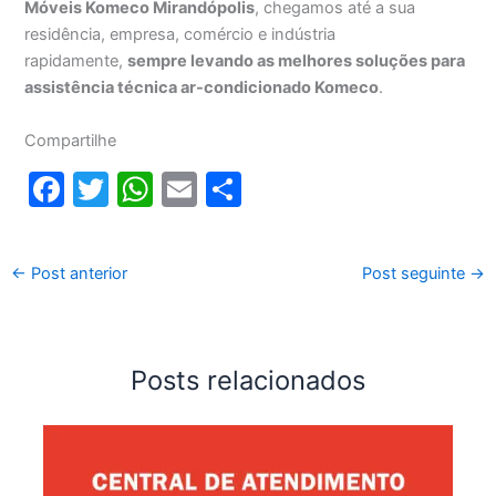
Móveis Komeco Mirandópolis
, chegamos até a sua
residência, empresa, comércio e indústria
rapidamente,
sempre levando as melhores soluções para
assistência técnica ar-condicionado Komeco
.
Compartilhe
F
T
W
E
S
a
w
h
m
h
c
itt
at
ai
ar
←
Post anterior
Post seguinte
→
e
er
s
l
e
b
A
o
p
Posts relacionados
o
p
k