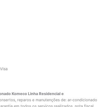
Visa
onado Komeco Linha Residencial e
onsertos, reparos e manutenções de: ar-condicionado
rantia em todos os serviços realizados, nota fiscal,