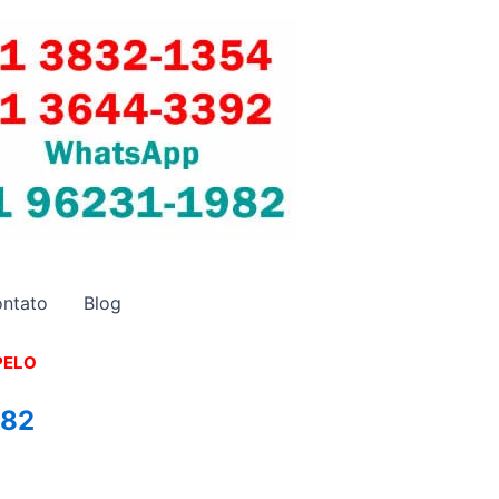
ntato
Blog
PELO
982