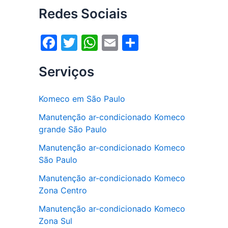
Redes Sociais
F
T
W
E
S
a
w
h
m
h
Serviços
c
itt
at
ai
ar
e
er
s
l
e
Komeco em São Paulo
b
A
Manutenção ar-condicionado Komeco
o
p
grande São Paulo
o
p
Manutenção ar-condicionado Komeco
k
São Paulo
Manutenção ar-condicionado Komeco
Zona Centro
Manutenção ar-condicionado Komeco
Zona Sul