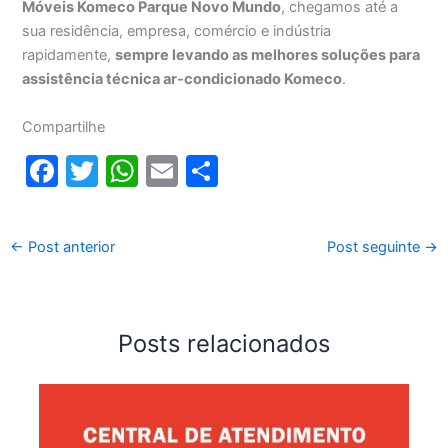
Móveis Komeco Parque Novo Mundo
, chegamos até a
sua residência, empresa, comércio e indústria
rapidamente,
sempre levando as melhores soluções para
assistência técnica ar-condicionado Komeco
.
Compartilhe
F
T
W
E
S
a
w
h
m
h
c
itt
at
ai
ar
←
Post anterior
Post seguinte
→
e
er
s
l
e
b
A
o
p
Posts relacionados
o
p
k