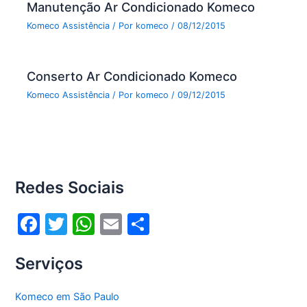
Manutenção Ar Condicionado Komeco
Komeco Assistência
/ Por
komeco
/
08/12/2015
Conserto Ar Condicionado Komeco
Komeco Assistência
/ Por
komeco
/
09/12/2015
Redes Sociais
F
T
W
E
S
a
w
h
m
h
Serviços
c
itt
at
ai
ar
e
er
s
l
e
Komeco em São Paulo