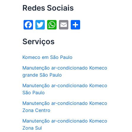
Redes Sociais
F
T
W
E
S
a
w
h
m
h
Serviços
c
itt
at
ai
ar
e
er
s
l
e
Komeco em São Paulo
b
A
Manutenção ar-condicionado Komeco
o
p
grande São Paulo
o
p
Manutenção ar-condicionado Komeco
k
São Paulo
Manutenção ar-condicionado Komeco
Zona Centro
Manutenção ar-condicionado Komeco
Zona Sul