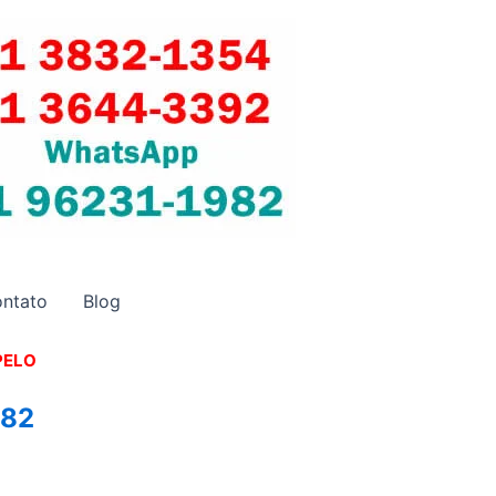
ntato
Blog
PELO
982