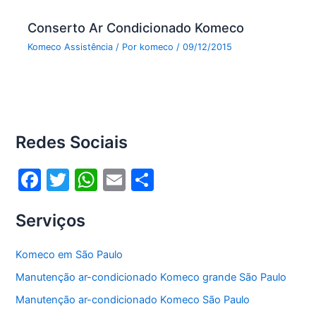
Conserto Ar Condicionado Komeco
Komeco Assistência
/ Por
komeco
/
09/12/2015
Redes Sociais
F
T
W
E
S
a
w
h
m
h
Serviços
c
itt
at
ai
ar
e
er
s
l
e
Komeco em São Paulo
b
A
Manutenção ar-condicionado Komeco grande São Paulo
o
p
Manutenção ar-condicionado Komeco São Paulo
o
p