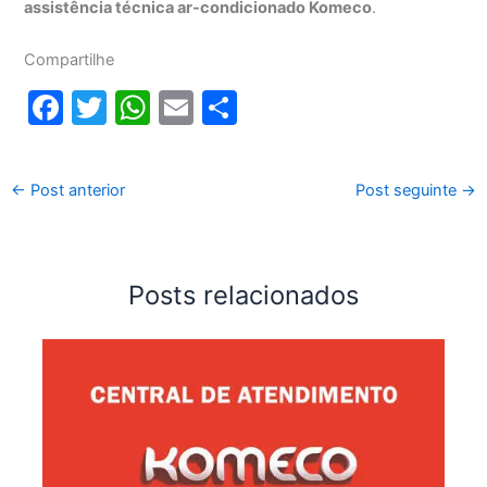
assistência técnica ar-condicionado Komeco
.
Compartilhe
F
T
W
E
S
a
w
h
m
h
c
itt
at
ai
ar
←
Post anterior
Post seguinte
→
e
er
s
l
e
b
A
o
p
Posts relacionados
o
p
k