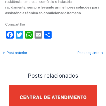
residência, empresa, comércio e indústria
rapidamente,
sempre levando as melhores soluções para
assistência técnica ar-condicionado Komeco
.
Compartilhe
F
T
W
E
S
a
w
h
m
h
c
itt
at
ai
ar
←
Post anterior
Post seguinte
→
e
er
s
l
e
b
A
o
p
Posts relacionados
o
p
k