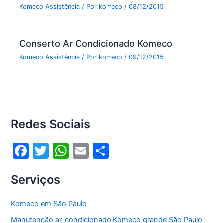
Komeco Assistência
/ Por
komeco
/
08/12/2015
Conserto Ar Condicionado Komeco
Komeco Assistência
/ Por
komeco
/
09/12/2015
Redes Sociais
F
T
W
E
S
a
w
h
m
h
Serviços
c
itt
at
ai
ar
e
er
s
l
e
Komeco em São Paulo
b
A
Manutenção ar-condicionado Komeco grande São Paulo