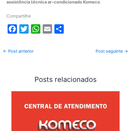
assistência técnica ar-condicionado Komeco
.
Compartilhe
F
T
W
E
S
a
w
h
m
h
c
itt
at
ai
ar
←
Post anterior
Post seguinte
→
e
er
s
l
e
b
A
o
p
Posts relacionados
o
p
k