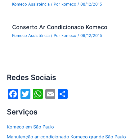
Komeco Assistência
/ Por
komeco
/
08/12/2015
Conserto Ar Condicionado Komeco
Komeco Assistência
/ Por
komeco
/
09/12/2015
Redes Sociais
F
T
W
E
S
a
w
h
m
h
Serviços
c
itt
at
ai
ar
e
er
s
l
e
Komeco em São Paulo
b
A
Manutenção ar-condicionado Komeco grande São Paulo