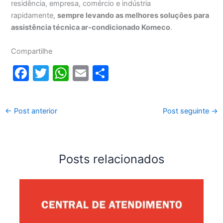
residência, empresa, comércio e indústria
rapidamente,
sempre levando as melhores soluções para
assistência técnica ar-condicionado Komeco
.
Compartilhe
F
T
W
E
S
a
w
h
m
h
c
itt
at
ai
ar
←
Post anterior
Post seguinte
→
e
er
s
l
e
b
A
o
p
Posts relacionados
o
p
k