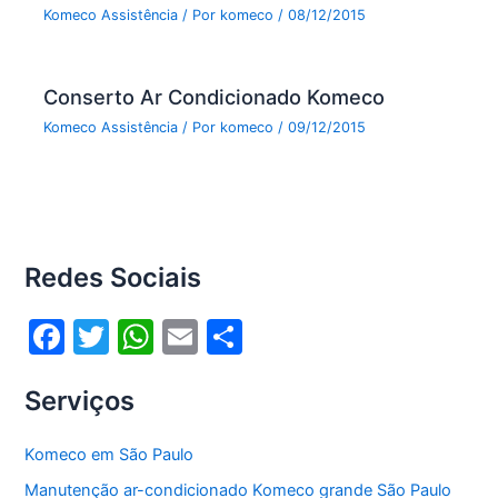
Komeco Assistência
/ Por
komeco
/
08/12/2015
Conserto Ar Condicionado Komeco
Komeco Assistência
/ Por
komeco
/
09/12/2015
Redes Sociais
F
T
W
E
S
a
w
h
m
h
Serviços
c
itt
at
ai
ar
e
er
s
l
e
Komeco em São Paulo
b
A
Manutenção ar-condicionado Komeco grande São Paulo