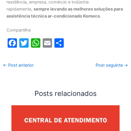
residência, empresa, comércio e indústria
rapidamente,
sempre levando as melhores soluções para
assistência técnica ar-condicionado Komeco
.
Compartilhe
F
T
W
E
S
a
w
h
m
h
c
itt
at
ai
ar
←
Post anterior
Post seguinte
→
e
er
s
l
e
b
A
o
p
Posts relacionados
o
p
k