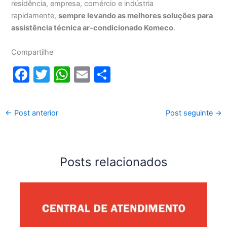
residência, empresa, comércio e indústria
rapidamente,
sempre levando as melhores soluções para
assistência técnica ar-condicionado Komeco
.
Compartilhe
F
T
W
E
S
a
w
h
m
h
c
itt
at
ai
ar
←
Post anterior
Post seguinte
→
e
er
s
l
e
b
A
o
p
Posts relacionados
o
p
k