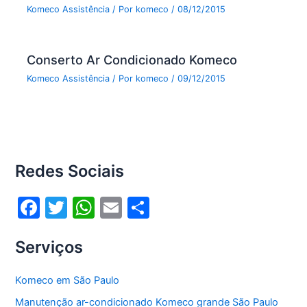
Komeco Assistência
/ Por
komeco
/
08/12/2015
Conserto Ar Condicionado Komeco
Komeco Assistência
/ Por
komeco
/
09/12/2015
Redes Sociais
F
T
W
E
S
a
w
h
m
h
Serviços
c
itt
at
ai
ar
e
er
s
l
e
Komeco em São Paulo
b
A
Manutenção ar-condicionado Komeco grande São Paulo