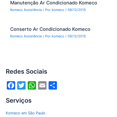
Manutenção Ar Condicionado Komeco
Komeco Assistência
/ Por
komeco
/
08/12/2015
Conserto Ar Condicionado Komeco
Komeco Assistência
/ Por
komeco
/
09/12/2015
Redes Sociais
F
T
W
E
S
a
w
h
m
h
Serviços
c
itt
at
ai
ar
e
er
s
l
e
Komeco em São Paulo