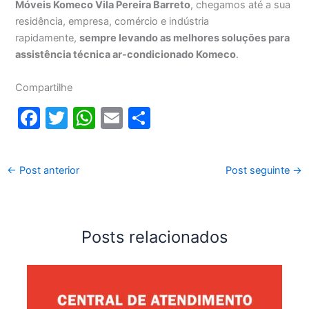
Móveis Komeco Vila Pereira Barreto
, chegamos até a sua
residência, empresa, comércio e indústria
rapidamente,
sempre levando as melhores soluções para
assistência técnica ar-condicionado Komeco
.
Compartilhe
F
T
W
E
S
a
w
h
m
h
c
itt
at
ai
ar
←
Post anterior
Post seguinte
→
e
er
s
l
e
b
A
o
p
Posts relacionados
o
p
k