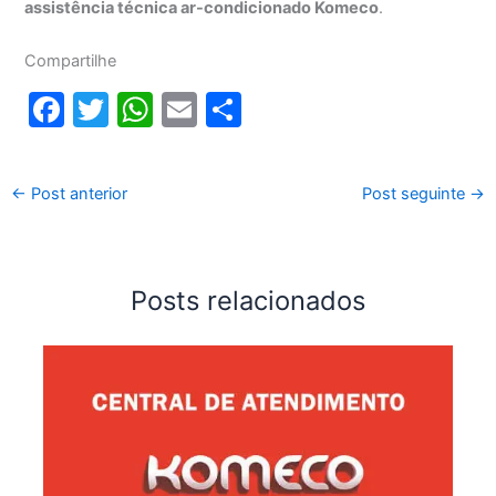
assistência técnica ar-condicionado Komeco
.
Compartilhe
F
T
W
E
S
a
w
h
m
h
c
itt
at
ai
ar
←
Post anterior
Post seguinte
→
e
er
s
l
e
b
A
o
p
Posts relacionados
o
p
k