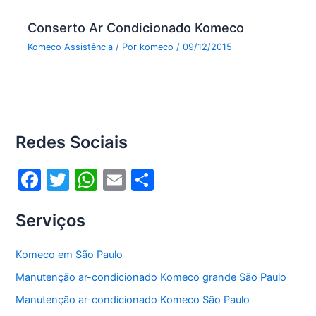
Conserto Ar Condicionado Komeco
Komeco Assistência
/ Por
komeco
/
09/12/2015
Redes Sociais
F
T
W
E
S
a
w
h
m
h
Serviços
c
itt
at
ai
ar
e
er
s
l
e
Komeco em São Paulo
b
A
Manutenção ar-condicionado Komeco grande São Paulo
o
p
Manutenção ar-condicionado Komeco São Paulo
o
p