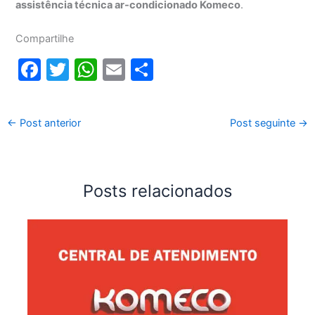
assistência técnica ar-condicionado Komeco
.
Compartilhe
F
T
W
E
S
a
w
h
m
h
c
itt
at
ai
ar
←
Post anterior
Post seguinte
→
e
er
s
l
e
b
A
o
p
Posts relacionados
o
p
k