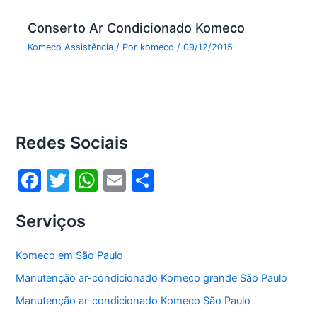
Conserto Ar Condicionado Komeco
Komeco Assistência
/ Por
komeco
/
09/12/2015
Redes Sociais
F
T
W
E
S
a
w
h
m
h
Serviços
c
itt
at
ai
ar
e
er
s
l
e
Komeco em São Paulo
b
A
Manutenção ar-condicionado Komeco grande São Paulo
o
p
Manutenção ar-condicionado Komeco São Paulo
o
p