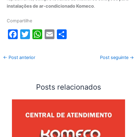
instalações de ar-condicionado Komeco
.
Compartilhe
F
T
W
E
S
a
w
h
m
h
c
itt
at
ai
ar
←
Post anterior
Post seguinte
→
e
er
s
l
e
b
A
o
p
Posts relacionados
o
p
k