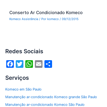
Conserto Ar Condicionado Komeco
Komeco Assistência
/ Por
komeco
/
09/12/2015
Redes Sociais
F
T
W
E
S
a
w
h
m
h
Serviços
c
itt
at
ai
ar
e
er
s
l
e
Komeco em São Paulo
b
A
Manutenção ar-condicionado Komeco grande São Paulo
o
p
Manutenção ar-condicionado Komeco São Paulo