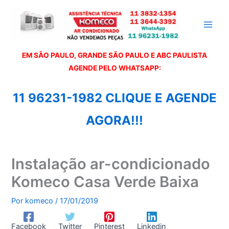
Ir
para
o
conteúdo
EM SÃO PAULO, GRANDE SÃO PAULO E ABC PAULISTA
A
GENDE PELO WHATSAPP:
11 96231-1982 CLIQUE E AGENDE
AGORA!!!
Instalação ar-condicionado
Komeco Casa Verde Baixa
Por
komeco
/
17/01/2019
Facebook
Twitter
Pinterest
Linkedin