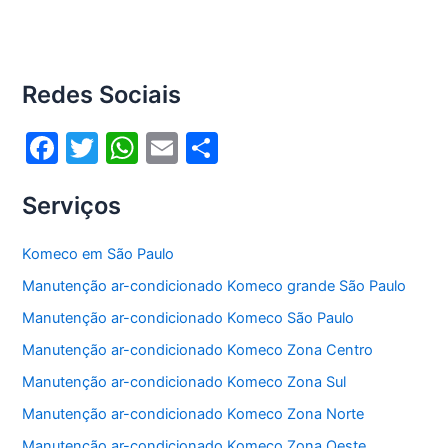
Redes Sociais
F
T
W
E
S
a
w
h
m
h
Serviços
c
itt
at
ai
ar
e
er
s
l
e
Komeco em São Paulo
b
A
Manutenção ar-condicionado Komeco grande São Paulo
o
p
Manutenção ar-condicionado Komeco São Paulo
o
p
Manutenção ar-condicionado Komeco Zona Centro
k
Manutenção ar-condicionado Komeco Zona Sul
Manutenção ar-condicionado Komeco Zona Norte
Manutenção ar-condicionado Komeco Zona Oeste