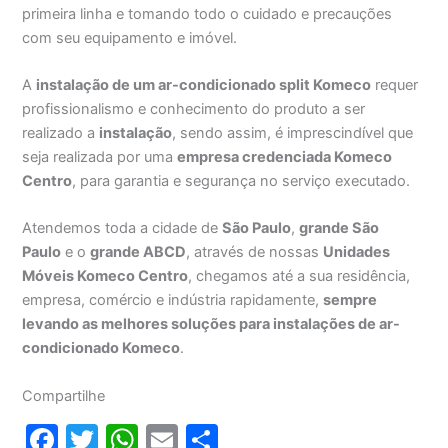
primeira linha e tomando todo o cuidado e precauções
com seu equipamento e imóvel.
A
instalação de um ar-condicionado split Komeco
requer
profissionalismo e conhecimento do produto a ser
realizado a
instalação
, sendo assim, é imprescindível que
seja realizada por uma
empresa credenciada Komeco
Centro
, para garantia e segurança no serviço executado.
Atendemos toda a cidade de
São Paulo
,
grande São
Paulo
e o
grande ABCD
, através de nossas
Unidades
Móveis Komeco Centro
, chegamos até a sua residência,
empresa, comércio e indústria rapidamente,
sempre
levando as melhores soluções para instalações de ar-
condicionado Komeco
.
Compartilhe
F
T
W
E
S