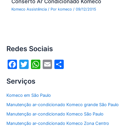
Conserto Ar Condicionado Komeco
Komeco Assistência
/ Por
komeco
/
09/12/2015
Redes Sociais
F
T
W
E
S
a
w
h
m
h
Serviços
c
itt
at
ai
ar
e
er
s
l
e
Komeco em São Paulo
b
A
Manutenção ar-condicionado Komeco grande São Paulo
o
p
Manutenção ar-condicionado Komeco São Paulo
o
p
Manutenção ar-condicionado Komeco Zona Centro
k