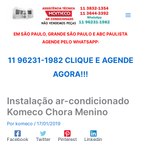
Ir
para
o
conteúdo
EM SÃO PAULO, GRANDE SÃO PAULO E ABC PAULISTA
A
GENDE PELO WHATSAPP:
11 96231-1982 CLIQUE E AGENDE
AGORA!!!
Instalação ar-condicionado
Komeco Chora Menino
Por
komeco
/
17/01/2019
Facebook
Twitter
Pinterest
Linkedin