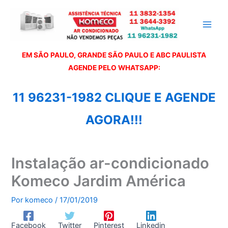
Ir
para
o
conteúdo
EM SÃO PAULO, GRANDE SÃO PAULO E ABC PAULISTA
A
GENDE PELO WHATSAPP:
11 96231-1982 CLIQUE E AGENDE
AGORA!!!
Instalação ar-condicionado
Komeco Jardim América
Por
komeco
/
17/01/2019
Facebook
Twitter
Pinterest
Linkedin