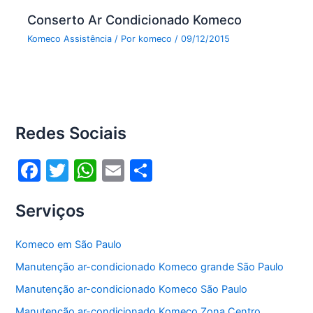
Conserto Ar Condicionado Komeco
Komeco Assistência
/ Por
komeco
/
09/12/2015
Redes Sociais
F
T
W
E
S
a
w
h
m
h
Serviços
c
itt
at
ai
ar
e
er
s
l
e
Komeco em São Paulo
b
A
Manutenção ar-condicionado Komeco grande São Paulo
o
p
Manutenção ar-condicionado Komeco São Paulo
o
p
Manutenção ar-condicionado Komeco Zona Centro