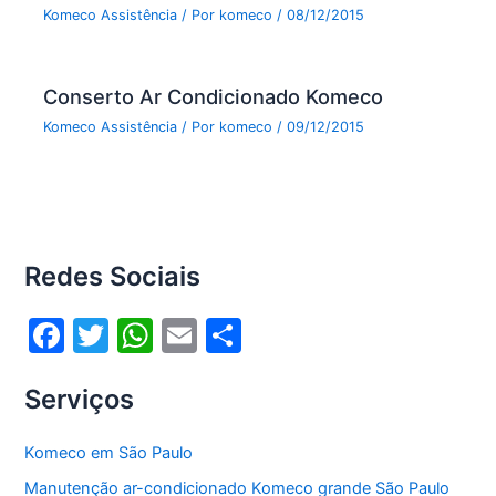
Komeco Assistência
/ Por
komeco
/
08/12/2015
Conserto Ar Condicionado Komeco
Komeco Assistência
/ Por
komeco
/
09/12/2015
Redes Sociais
F
T
W
E
S
a
w
h
m
h
Serviços
c
itt
at
ai
ar
e
er
s
l
e
Komeco em São Paulo
b
A
Manutenção ar-condicionado Komeco grande São Paulo