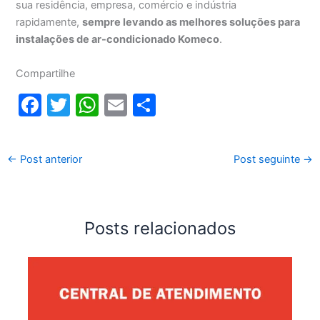
sua residência, empresa, comércio e indústria
rapidamente,
sempre levando as melhores soluções para
instalações de ar-condicionado Komeco
.
Compartilhe
F
T
W
E
S
a
w
h
m
h
c
itt
at
ai
ar
←
Post anterior
Post seguinte
→
e
er
s
l
e
b
A
o
p
Posts relacionados
o
p
k