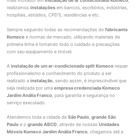
mais inovador em
instalação de ar condicionado Komeco
,
realizamos
instalações
em bancos, escritórios, indústrias,
hospitais, estúdios, CPD’S, residências e etc.
Sempre seguindo todas as recomendações do
fabricante
Komeco
e normas de mercado, utilizando materiais de
primeira linha e tomando todo o cuidado e precauções
com seu equipamento e imóvel.
A
instalação de um ar-condicionado split Komeco
requer
profissionalismo e conhecimento do produto a ser
realizado a
instalação
, sendo assim, é imprescindível que
seja realizada por uma
empresa credenciada Komeco
Jardim Anália Franco
, para garantia e segurança no
serviço executado.
Atendemos toda a cidade de
São Paulo
,
grande São
Paulo
e o
grande ABCD
, através de nossas
Unidades
Móveis Komeco Jardim Anália Franco
, chegamos até a