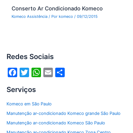
Conserto Ar Condicionado Komeco
Komeco Assistência
/ Por
komeco
/
09/12/2015
Redes Sociais
F
T
W
E
S
a
w
h
m
h
Serviços
c
itt
at
ai
ar
e
er
s
l
e
Komeco em São Paulo
b
A
Manutenção ar-condicionado Komeco grande São Paulo
o
p
Manutenção ar-condicionado Komeco São Paulo
o
p
Manutenção ar-condicionado Komeco Zona Centro