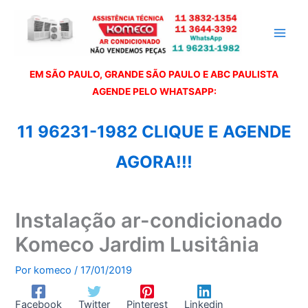
Ir
para
o
conteúdo
EM SÃO PAULO, GRANDE SÃO PAULO E ABC PAULISTA
A
GENDE PELO WHATSAPP:
11 96231-1982 CLIQUE E AGENDE
AGORA!!!
Instalação ar-condicionado
Komeco Jardim Lusitânia
Por
komeco
/
17/01/2019
Facebook
Twitter
Pinterest
Linkedin