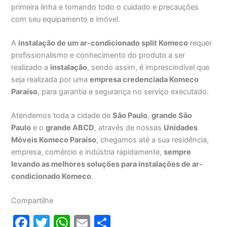
primeira linha e tomando todo o cuidado e precauções
com seu equipamento e imóvel.
A
instalação de um ar-condicionado split Komeco
requer
profissionalismo e conhecimento do produto a ser
realizado a
instalação
, sendo assim, é imprescindível que
seja realizada por uma
empresa credenciada Komeco
Paraíso
, para garantia e segurança no serviço executado.
Atendemos toda a cidade de
São Paulo
,
grande São
Paulo
e o
grande ABCD
, através de nossas
Unidades
Móveis Komeco Paraíso
, chegamos até a sua residência,
empresa, comércio e indústria rapidamente,
sempre
levando as melhores soluções para instalações de ar-
condicionado Komeco
.
Compartilhe
F
T
W
E
S