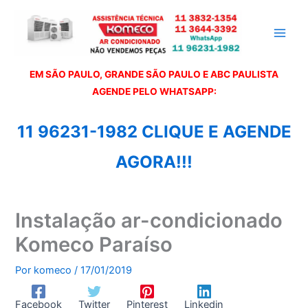
Ir
para
o
conteúdo
EM SÃO PAULO, GRANDE SÃO PAULO E ABC PAULISTA
A
GENDE PELO WHATSAPP:
11 96231-1982 CLIQUE E AGENDE
AGORA!!!
Instalação ar-condicionado
Komeco Paraíso
Por
komeco
/
17/01/2019
Facebook
Twitter
Pinterest
Linkedin