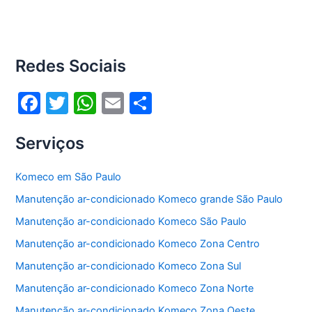
Redes Sociais
F
T
W
E
S
a
w
h
m
h
Serviços
c
itt
at
ai
ar
e
er
s
l
e
Komeco em São Paulo
b
A
Manutenção ar-condicionado Komeco grande São Paulo
o
p
Manutenção ar-condicionado Komeco São Paulo
o
p
Manutenção ar-condicionado Komeco Zona Centro
k
Manutenção ar-condicionado Komeco Zona Sul
Manutenção ar-condicionado Komeco Zona Norte
Manutenção ar-condicionado Komeco Zona Oeste