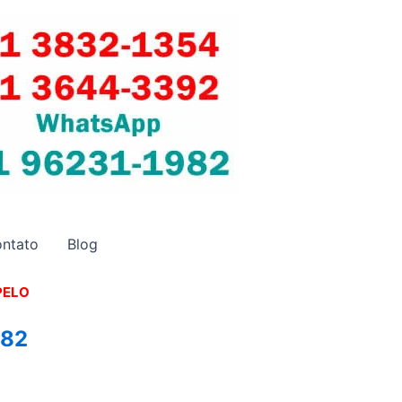
ntato
Blog
PELO
982