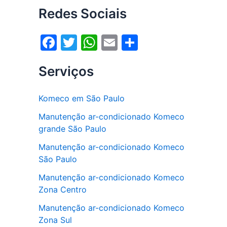
Redes Sociais
F
T
W
E
S
a
w
h
m
h
Serviços
c
itt
at
ai
ar
e
er
s
l
e
Komeco em São Paulo
b
A
Manutenção ar-condicionado Komeco
o
p
grande São Paulo
o
p
Manutenção ar-condicionado Komeco
k
São Paulo
Manutenção ar-condicionado Komeco
Zona Centro
Manutenção ar-condicionado Komeco
Zona Sul