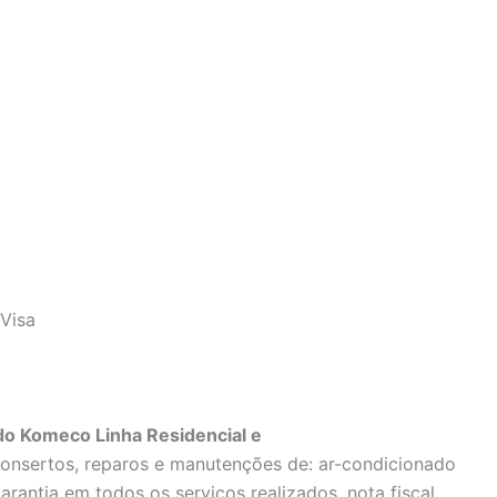
Visa
do Komeco Linha Residencial e
consertos, reparos e manutenções de: ar-condicionado
rantia em todos os serviços realizados, nota fiscal,