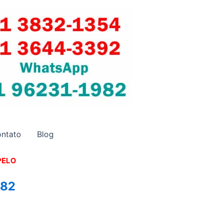
ntato
Blog
PELO
982