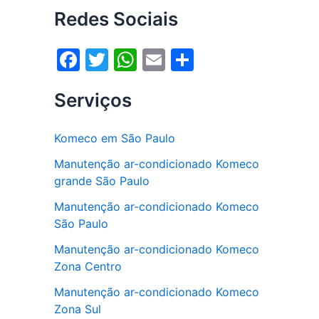
Redes Sociais
F
T
W
E
S
a
w
h
m
h
Serviços
c
itt
at
ai
ar
e
er
s
l
e
Komeco em São Paulo
b
A
Manutenção ar-condicionado Komeco
o
p
grande São Paulo
o
p
Manutenção ar-condicionado Komeco
k
São Paulo
Manutenção ar-condicionado Komeco
Zona Centro
Manutenção ar-condicionado Komeco
Zona Sul