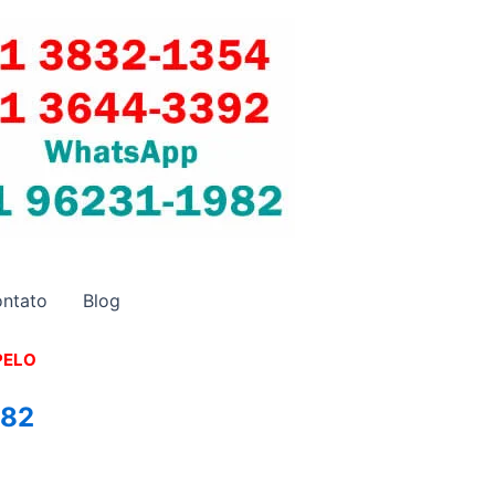
ntato
Blog
PELO
982