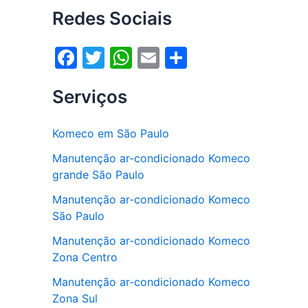
Redes Sociais
F
T
W
E
S
a
w
h
m
h
Serviços
c
itt
at
ai
ar
e
er
s
l
e
Komeco em São Paulo
b
A
Manutenção ar-condicionado Komeco
o
p
grande São Paulo
o
p
Manutenção ar-condicionado Komeco
k
São Paulo
Manutenção ar-condicionado Komeco
Zona Centro
Manutenção ar-condicionado Komeco
Zona Sul