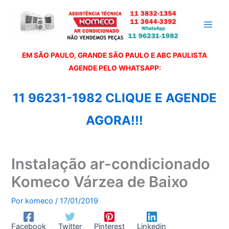
Ir
para
o
conteúdo
EM SÃO PAULO, GRANDE SÃO PAULO E ABC PAULISTA
A
GENDE PELO WHATSAPP:
11 96231-1982 CLIQUE E AGENDE
AGORA!!!
Instalação ar-condicionado
Komeco Várzea de Baixo
Por
komeco
/
17/01/2019
Facebook
Twitter
Pinterest
Linkedin