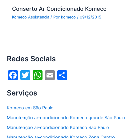
Conserto Ar Condicionado Komeco
Komeco Assistência
/ Por
komeco
/
09/12/2015
Redes Sociais
F
T
W
E
S
a
w
h
m
h
Serviços
c
itt
at
ai
ar
e
er
s
l
e
Komeco em São Paulo
b
A
Manutenção ar-condicionado Komeco grande São Paulo
o
p
Manutenção ar-condicionado Komeco São Paulo
o
p
Manutenção ar-condicionado Komeco Zona Centro