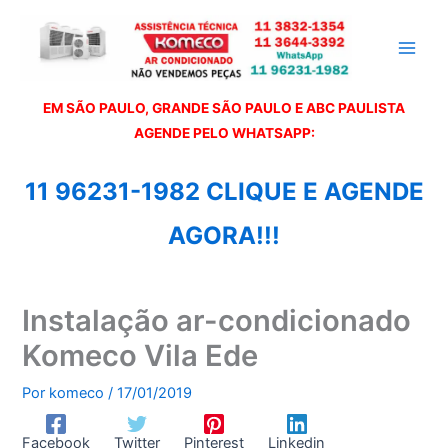
Ir
para
o
conteúdo
EM SÃO PAULO, GRANDE SÃO PAULO E ABC PAULISTA
A
GENDE PELO WHATSAPP:
11 96231-1982 CLIQUE E AGENDE
AGORA!!!
Instalação ar-condicionado
Komeco Vila Ede
Por
komeco
/
17/01/2019
Facebook
Twitter
Pinterest
Linkedin