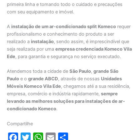
primeira linha e tomando todo o cuidado e precauções
com seu equipamento e imóvel.
A
instalação de um ar-condicionado split Komeco
requer
profissionalismo e conhecimento do produto a ser
realizado a
instalação
, sendo assim, é imprescindível que
seja realizada por uma
empresa credenciada Komeco Vila
Ede
, para garantia e segurança no serviço executado.
Atendemos toda a cidade de
São Paulo
,
grande São
Paulo
e o
grande ABCD
, através de nossas
Unidades
Móveis Komeco Vila Ede
, chegamos até a sua residência,
empresa, comércio e indústria rapidamente,
sempre
levando as melhores soluções para instalações de ar-
condicionado Komeco
.
Compartilhe
F
T
W
E
S