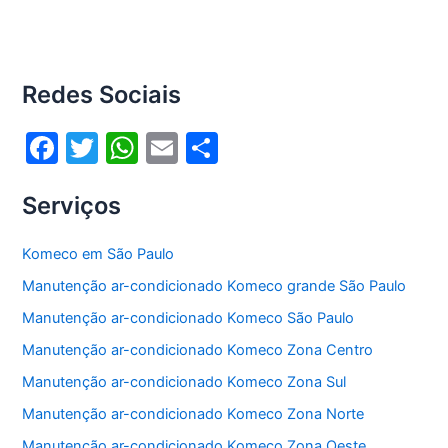
Redes Sociais
F
T
W
E
S
a
w
h
m
h
Serviços
c
itt
at
ai
ar
e
er
s
l
e
Komeco em São Paulo
b
A
Manutenção ar-condicionado Komeco grande São Paulo
o
p
Manutenção ar-condicionado Komeco São Paulo
o
p
Manutenção ar-condicionado Komeco Zona Centro
k
Manutenção ar-condicionado Komeco Zona Sul
Manutenção ar-condicionado Komeco Zona Norte
Manutenção ar-condicionado Komeco Zona Oeste