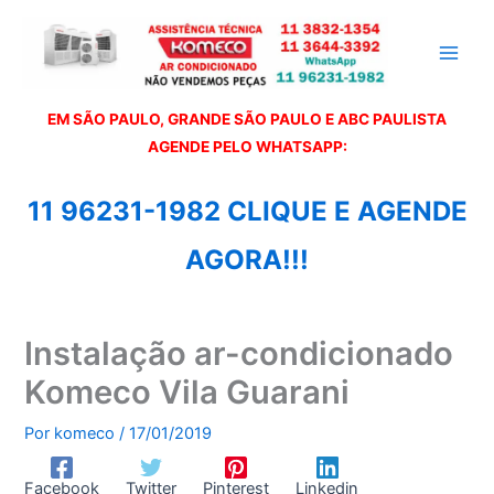
Ir
para
o
conteúdo
EM SÃO PAULO, GRANDE SÃO PAULO E ABC PAULISTA
A
GENDE PELO WHATSAPP:
11 96231-1982 CLIQUE E AGENDE
AGORA!!!
Instalação ar-condicionado
Komeco Vila Guarani
Por
komeco
/
17/01/2019
Facebook
Twitter
Pinterest
Linkedin