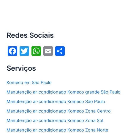
Redes Sociais
F
T
W
E
S
a
w
h
m
h
Serviços
c
itt
at
ai
ar
e
er
s
l
e
Komeco em São Paulo
b
A
Manutenção ar-condicionado Komeco grande São Paulo
o
p
Manutenção ar-condicionado Komeco São Paulo
o
p
Manutenção ar-condicionado Komeco Zona Centro
k
Manutenção ar-condicionado Komeco Zona Sul
Manutenção ar-condicionado Komeco Zona Norte