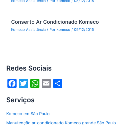
Komeco Assistência
/ Por
komeco
/
08/12/2015
Conserto Ar Condicionado Komeco
Komeco Assistência
/ Por
komeco
/
09/12/2015
Redes Sociais
F
T
W
E
S
a
w
h
m
h
Serviços
c
itt
at
ai
ar
e
er
s
l
e
Komeco em São Paulo
b
A
Manutenção ar-condicionado Komeco grande São Paulo