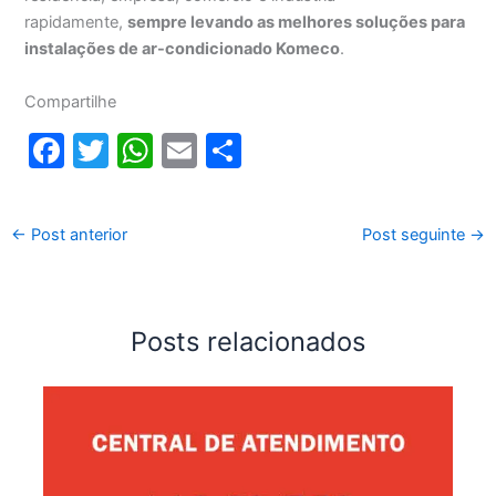
rapidamente,
sempre levando as melhores soluções para
instalações de ar-condicionado Komeco
.
Compartilhe
F
T
W
E
S
a
w
h
m
h
c
itt
at
ai
ar
←
Post anterior
Post seguinte
→
e
er
s
l
e
b
A
o
p
Posts relacionados
o
p
k