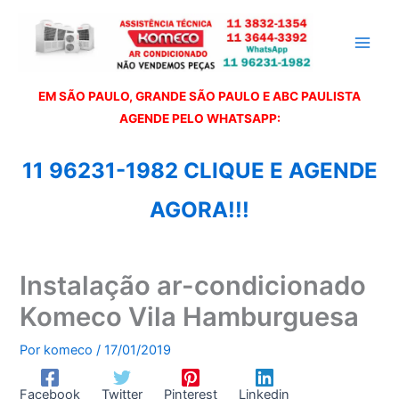
Ir
para
o
conteúdo
EM SÃO PAULO, GRANDE SÃO PAULO E ABC PAULISTA
A
GENDE PELO WHATSAPP:
11 96231-1982 CLIQUE E AGENDE
AGORA!!!
Instalação ar-condicionado
Komeco Vila Hamburguesa
Por
komeco
/
17/01/2019
Facebook
Twitter
Pinterest
Linkedin