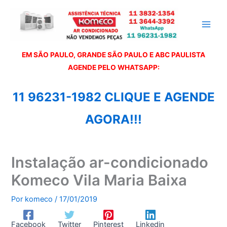
Ir
para
o
conteúdo
EM SÃO PAULO, GRANDE SÃO PAULO E ABC PAULISTA
A
GENDE PELO WHATSAPP:
11 96231-1982 CLIQUE E AGENDE
AGORA!!!
Instalação ar-condicionado
Komeco Vila Maria Baixa
Por
komeco
/
17/01/2019
Facebook
Twitter
Pinterest
Linkedin