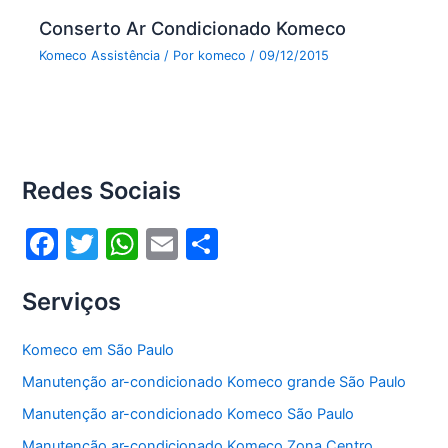
Conserto Ar Condicionado Komeco
Komeco Assistência
/ Por
komeco
/
09/12/2015
Redes Sociais
F
T
W
E
S
a
w
h
m
h
Serviços
c
itt
at
ai
ar
e
er
s
l
e
Komeco em São Paulo
b
A
Manutenção ar-condicionado Komeco grande São Paulo
o
p
Manutenção ar-condicionado Komeco São Paulo
o
p
Manutenção ar-condicionado Komeco Zona Centro