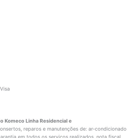
Visa
ado Komeco Linha Residencial e
consertos, reparos e manutenções de: ar-condicionado
rantia em todos os serviços realizados, nota fiscal,