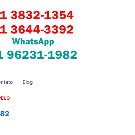
ntato
Blog
PELO
982