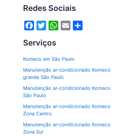
Redes Sociais
F
T
W
E
S
a
w
h
m
h
Serviços
c
itt
at
ai
ar
e
er
s
l
e
Komeco em São Paulo
b
A
Manutenção ar-condicionado Komeco
o
p
grande São Paulo
o
p
Manutenção ar-condicionado Komeco
k
São Paulo
Manutenção ar-condicionado Komeco
Zona Centro
Manutenção ar-condicionado Komeco
Zona Sul