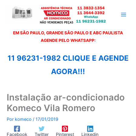
Ir
para
o
conteúdo
EM SÃO PAULO, GRANDE SÃO PAULO E ABC PAULISTA
A
GENDE PELO WHATSAPP:
11 96231-1982 CLIQUE E AGENDE
AGORA!!!
Instalação ar-condicionado
Komeco Vila Romero
Por
komeco
/
17/01/2019
Facebook
Twitter
Pinterest
Linkedin