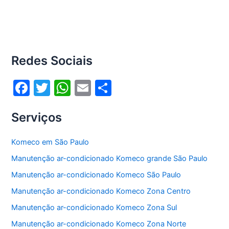
Redes Sociais
F
T
W
E
S
a
w
h
m
h
Serviços
c
itt
at
ai
ar
e
er
s
l
e
Komeco em São Paulo
b
A
Manutenção ar-condicionado Komeco grande São Paulo
o
p
Manutenção ar-condicionado Komeco São Paulo
o
p
Manutenção ar-condicionado Komeco Zona Centro
k
Manutenção ar-condicionado Komeco Zona Sul
Manutenção ar-condicionado Komeco Zona Norte