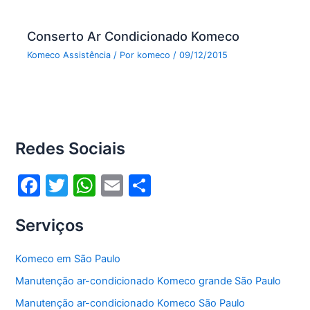
Conserto Ar Condicionado Komeco
Komeco Assistência
/ Por
komeco
/
09/12/2015
Redes Sociais
F
T
W
E
S
a
w
h
m
h
Serviços
c
itt
at
ai
ar
e
er
s
l
e
Komeco em São Paulo
b
A
Manutenção ar-condicionado Komeco grande São Paulo
o
p
Manutenção ar-condicionado Komeco São Paulo