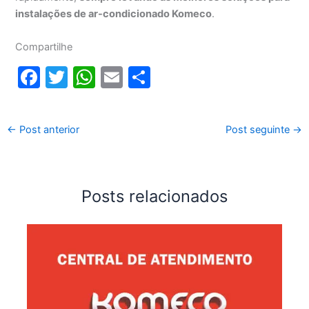
instalações de ar-condicionado Komeco
.
Compartilhe
F
T
W
E
S
a
w
h
m
h
c
itt
at
ai
ar
←
Post anterior
Post seguinte
→
e
er
s
l
e
b
A
o
p
Posts relacionados
o
p
k