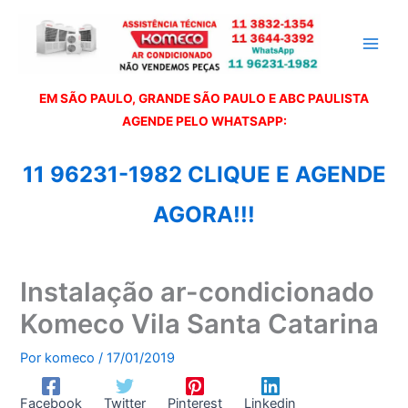
Ir
para
o
conteúdo
EM SÃO PAULO, GRANDE SÃO PAULO E ABC PAULISTA
A
GENDE PELO WHATSAPP:
11 96231-1982 CLIQUE E AGENDE
AGORA!!!
Instalação ar-condicionado
Komeco Vila Santa Catarina
Por
komeco
/
17/01/2019
Facebook
Twitter
Pinterest
Linkedin