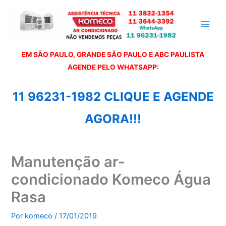
Ir
para
o
conteúdo
EM SÃO PAULO, GRANDE SÃO PAULO E ABC PAULISTA
A
GENDE PELO WHATSAPP:
11 96231-1982 CLIQUE E AGENDE
AGORA!!!
Manutenção ar-
condicionado Komeco Água
Rasa
Por
komeco
/
17/01/2019