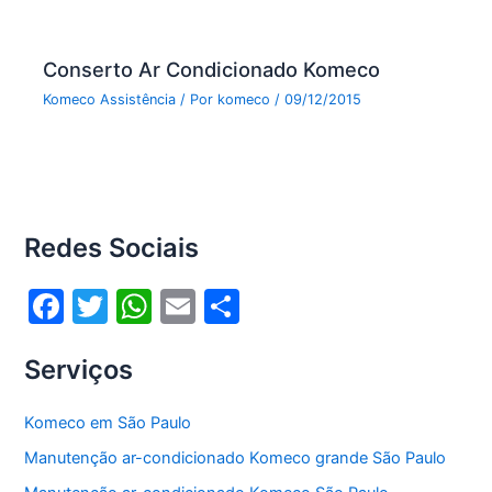
Conserto Ar Condicionado Komeco
Komeco Assistência
/ Por
komeco
/
09/12/2015
Redes Sociais
F
T
W
E
S
a
w
h
m
h
Serviços
c
itt
at
ai
ar
e
er
s
l
e
Komeco em São Paulo
b
A
Manutenção ar-condicionado Komeco grande São Paulo
o
p