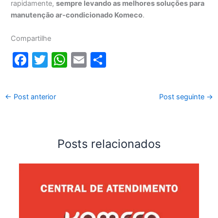
rapidamente,
sempre levando as melhores soluções para
manutenção ar-condicionado Komeco
.
Compartilhe
F
T
W
E
S
a
w
h
m
h
c
itt
at
ai
ar
←
Post anterior
Post seguinte
→
e
er
s
l
e
b
A
o
p
Posts relacionados
o
p
k