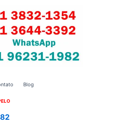
ntato
Blog
PELO
982