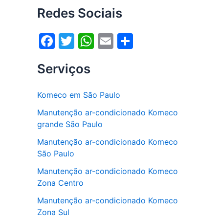
Redes Sociais
F
T
W
E
S
a
w
h
m
h
Serviços
c
itt
at
ai
ar
e
er
s
l
e
Komeco em São Paulo
b
A
Manutenção ar-condicionado Komeco
o
p
grande São Paulo
o
p
Manutenção ar-condicionado Komeco
k
São Paulo
Manutenção ar-condicionado Komeco
Zona Centro
Manutenção ar-condicionado Komeco
Zona Sul